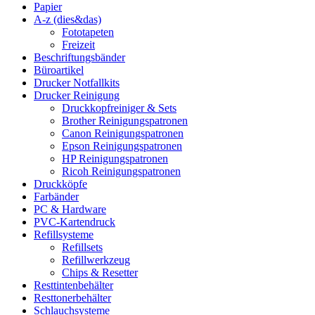
Papier
A-z (dies&das)
Fototapeten
Freizeit
Beschriftungsbänder
Büroartikel
Drucker Notfallkits
Drucker Reinigung
Druckkopfreiniger & Sets
Brother Reinigungspatronen
Canon Reinigungspatronen
Epson Reinigungspatronen
HP Reinigungspatronen
Ricoh Reinigungspatronen
Druckköpfe
Farbänder
PC & Hardware
PVC-Kartendruck
Refillsysteme
Refillsets
Refillwerkzeug
Chips & Resetter
Resttintenbehälter
Resttonerbehälter
Schlauchsysteme