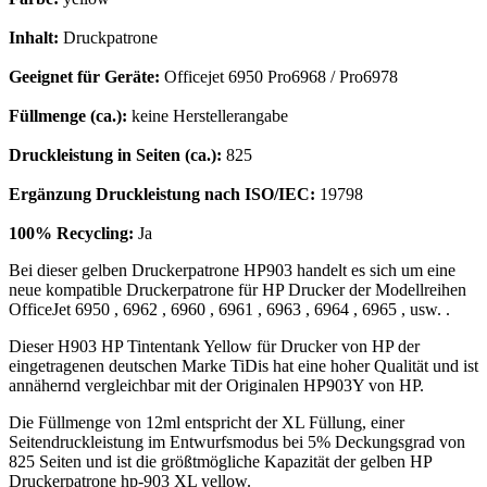
Inhalt:
Druckpatrone
Geeignet für Geräte:
Officejet 6950 Pro6968 / Pro6978
Füllmenge (ca.):
keine Herstellerangabe
Druckleistung in Seiten (ca.):
825
Ergänzung Druckleistung nach ISO/IEC:
19798
100% Recycling:
Ja
Bei dieser gelben Druckerpatrone HP903 handelt es sich um eine
neue kompatible Druckerpatrone für HP Drucker der Modellreihen
OfficeJet 6950 , 6962 , 6960 , 6961 , 6963 , 6964 , 6965 , usw. .
Dieser H903 HP Tintentank Yellow für Drucker von HP der
eingetragenen deutschen Marke TiDis hat eine hoher Qualität und ist
annähernd vergleichbar mit der Originalen HP903Y von HP.
Die Füllmenge von 12ml entspricht der XL Füllung, einer
Seitendruckleistung im Entwurfsmodus bei 5% Deckungsgrad von
825 Seiten und ist die größtmögliche Kapazität der gelben HP
Druckerpatrone hp-903 XL yellow.