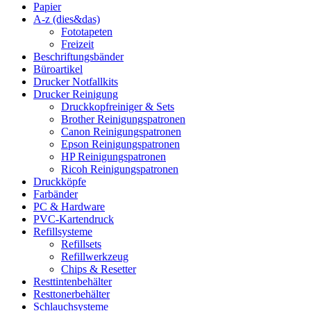
Papier
A-z (dies&das)
Fototapeten
Freizeit
Beschriftungsbänder
Büroartikel
Drucker Notfallkits
Drucker Reinigung
Druckkopfreiniger & Sets
Brother Reinigungspatronen
Canon Reinigungspatronen
Epson Reinigungspatronen
HP Reinigungspatronen
Ricoh Reinigungspatronen
Druckköpfe
Farbänder
PC & Hardware
PVC-Kartendruck
Refillsysteme
Refillsets
Refillwerkzeug
Chips & Resetter
Resttintenbehälter
Resttonerbehälter
Schlauchsysteme