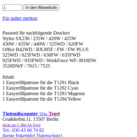
In den Warenkorb
Für später merken
Passend für nachfolgende Drucker:
Stylus SX230 / 235W / 420W / 425W
430W / 435W / 440W / 525WD / 620FW
Office B42WD / BX305F / FW / FW PLUS
525WD / 625FWD / 630FW / 635FWD
925FWD / 935FWD / WorkForce WF-3010DW
3520DWF / 7015 / 7525
Inhalt:
1 Easyrefillpatrone für die T1291 Black
1 Easyrefillpatrone für die T1292 Cyan
1 Easyrefillpatrone für die T1293 Magenta
1 Easyrefillpatrone für die T1294 Yellow
Tintendiscounter
Tegel
TiDis
Grußdorfstr.11, 13507 Berlin
direkt am U-Bhf Alt-Tegel
Tel.: 030 43 60 74 82
(keine Paketinfo! Datenschutz)