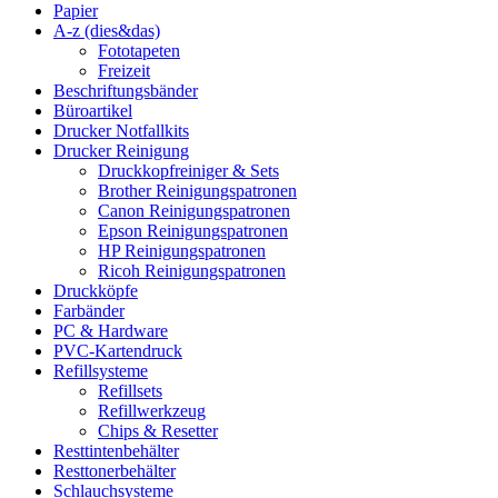
Papier
A-z (dies&das)
Fototapeten
Freizeit
Beschriftungsbänder
Büroartikel
Drucker Notfallkits
Drucker Reinigung
Druckkopfreiniger & Sets
Brother Reinigungspatronen
Canon Reinigungspatronen
Epson Reinigungspatronen
HP Reinigungspatronen
Ricoh Reinigungspatronen
Druckköpfe
Farbänder
PC & Hardware
PVC-Kartendruck
Refillsysteme
Refillsets
Refillwerkzeug
Chips & Resetter
Resttintenbehälter
Resttonerbehälter
Schlauchsysteme