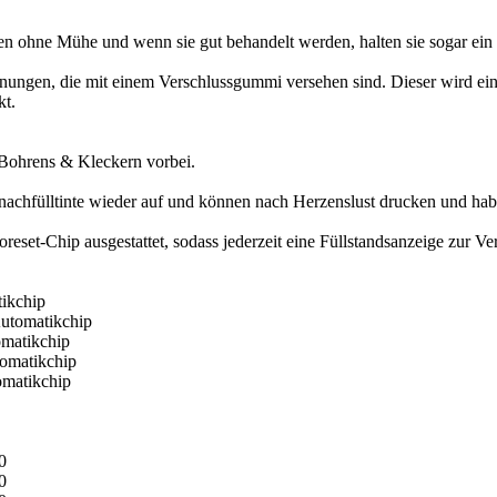
onen ohne Mühe und wenn sie gut behandelt werden, halten sie sogar ei
nungen, die mit einem Verschlussgummi versehen sind. Dieser wird ein
kt.
, Bohrens & Kleckern vorbei.
nachfülltinte wieder auf und können nach Herzenslust drucken und hab
eset-Chip ausgestattet, sodass jederzeit eine Füllstandsanzeige zur Ve
tikchip
utomatikchip
omatikchip
tomatikchip
omatikchip
0
0