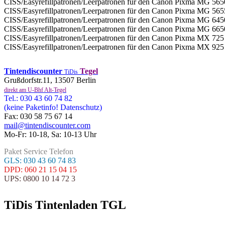
CISS/Easyrefillpatronen/Leerpatronen für den Canon Pixma MG 565
CISS/Easyrefillpatronen/Leerpatronen für den Canon Pixma MG 565
CISS/Easyrefillpatronen/Leerpatronen für den Canon Pixma MG 645
CISS/Easyrefillpatronen/Leerpatronen für den Canon Pixma MG 665
CISS/Easyrefillpatronen/Leerpatronen für den Canon Pixma MX 725
CISS/Easyrefillpatronen/Leerpatronen für den Canon Pixma MX 925
Tintendiscounter
Tegel
TiDis
Grußdorfstr.11, 13507 Berlin
direkt am U-Bhf Alt-Tegel
Tel.: 030 43 60 74 82
(keine Paketinfo! Datenschutz)
Fax: 030 58 75 67 14
mail@tintendiscounter.com
Mo-Fr: 10-18, Sa: 10-13 Uhr
Paket Service Telefon
GLS: 030 43 60 74 83
DPD: 060 21 15 04 15
UPS: 0800 10 14 72 3
TiDis Tintenladen TGL