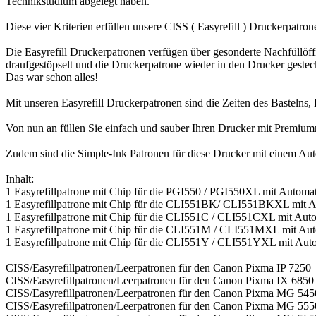
Technikstudium abgelegt haben.
Diese vier Kriterien erfüllen unsere CISS ( Easyrefill ) Druckerpatr
Die Easyrefill Druckerpatronen verfügen über gesonderte Nachfüllöff
draufgestöpselt und die Druckerpatrone wieder in den Drucker gestec
Das war schon alles!
Mit unseren Easyrefill Druckerpatronen sind die Zeiten des Bastelns
Von nun an füllen Sie einfach und sauber Ihren Drucker mit Premium
Zudem sind die Simple-Ink Patronen für diese Drucker mit einem Autor
Inhalt:
1 Easyrefillpatrone mit Chip für die PGI550 / PGI550XL mit Automa
1 Easyrefillpatrone mit Chip für die CLI551BK/ CLI551BKXL mit A
1 Easyrefillpatrone mit Chip für die CLI551C / CLI551CXL mit Aut
1 Easyrefillpatrone mit Chip für die CLI551M / CLI551MXL mit Au
1 Easyrefillpatrone mit Chip für die CLI551Y / CLI551YXL mit Aut
CISS/Easyrefillpatronen/Leerpatronen für den Canon Pixma IP 7250
CISS/Easyrefillpatronen/Leerpatronen für den Canon Pixma IX 6850
CISS/Easyrefillpatronen/Leerpatronen für den Canon Pixma MG 545
CISS/Easyrefillpatronen/Leerpatronen für den Canon Pixma MG 555