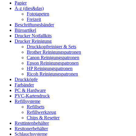
Papier
A-z (dies&das)
Fototapeten
Freizeit
Beschriftungsbänder
Büroartikel
Drucker Notfallkits
Drucker Reinigung
Druckkopfreiniger & Sets
Brother Reinigungspatronen
Canon Reinigungspatronen
Epson Reinigungspatronen
HP Reinigungspatronen
Ricoh Reinigungspatronen
Druckköpfe
Farbänder
PC & Hardware
PVC-Kartendruck
Refillsysteme
Refillsets
Refillwerkzeug
Chips & Resetter
Resttintenbehälter
Resttonerbehälter
Schlauchsysteme