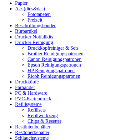
Papier
A-z (dies&das)
Fototapeten
Freizeit
Beschriftungsbänder
Büroartikel
Drucker Notfallkits
Drucker Reinigung
Druckkopfreiniger & Sets
Brother Reinigungspatronen
Canon Reinigungspatronen
Epson Reinigungspatronen
HP Reinigungspatronen
Ricoh Reinigungspatronen
Druckköpfe
Farbänder
PC & Hardware
PVC-Kartendruck
Refillsysteme
Refillsets
Refillwerkzeug
Chips & Resetter
Resttintenbehälter
Resttonerbehälter
Schlauchsysteme