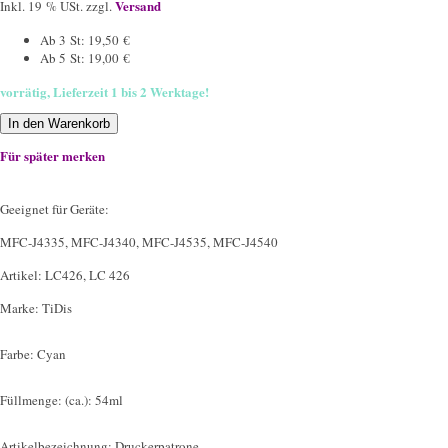
Versand
Inkl. 19 % USt. zzgl.
Ab 3 St: 19,50 €
Ab 5 St: 19,00 €
vorrätig, Lieferzeit 1 bis 2 Werktage!
In den Warenkorb
Für später merken
Geeignet für Geräte:
MFC-J4335, MFC-J4340, MFC-J4535, MFC-J4540
Artikel: LC426, LC 426
Marke: TiDis
Farbe: Cyan
Füllmenge: (ca.): 54ml
Artikelbezeichnung: Druckerpatrone