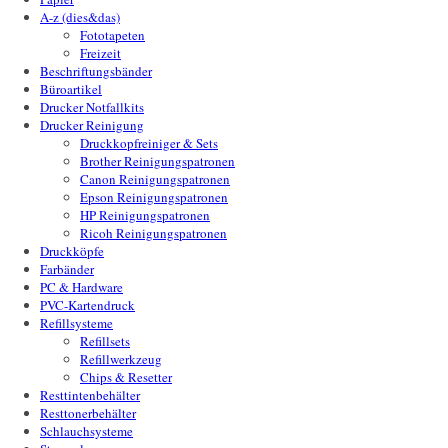
A-z (dies&das)
Fototapeten
Freizeit
Beschriftungsbänder
Büroartikel
Drucker Notfallkits
Drucker Reinigung
Druckkopfreiniger & Sets
Brother Reinigungspatronen
Canon Reinigungspatronen
Epson Reinigungspatronen
HP Reinigungspatronen
Ricoh Reinigungspatronen
Druckköpfe
Farbänder
PC & Hardware
PVC-Kartendruck
Refillsysteme
Refillsets
Refillwerkzeug
Chips & Resetter
Resttintenbehälter
Resttonerbehälter
Schlauchsysteme