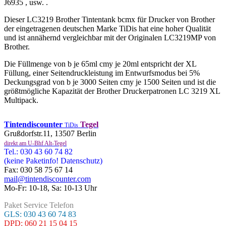
J6935 , usw. .
Dieser LC3219 Brother Tintentank bcmx für Drucker von Brother
der eingetragenen deutschen Marke TiDis hat eine hoher Qualität
und ist annähernd vergleichbar mit der Originalen LC3219MP von
Brother.
Die Füllmenge von b je 65ml cmy je 20ml entspricht der XL
Füllung, einer Seitendruckleistung im Entwurfsmodus bei 5%
Deckungsgrad von b je 3000 Seiten cmy je 1500 Seiten und ist die
größtmögliche Kapazität der Brother Druckerpatronen LC 3219 XL
Multipack.
Tintendiscounter
Tegel
TiDis
Grußdorfstr.11, 13507 Berlin
direkt am U-Bhf Alt-Tegel
Tel.: 030 43 60 74 82
(keine Paketinfo! Datenschutz)
Fax: 030 58 75 67 14
mail@tintendiscounter.com
Mo-Fr: 10-18, Sa: 10-13 Uhr
Paket Service Telefon
GLS: 030 43 60 74 83
DPD: 060 21 15 04 15