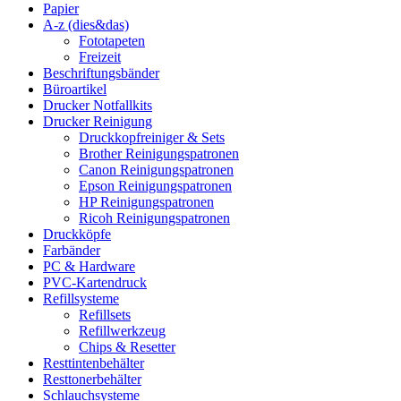
Papier
A-z (dies&das)
Fototapeten
Freizeit
Beschriftungsbänder
Büroartikel
Drucker Notfallkits
Drucker Reinigung
Druckkopfreiniger & Sets
Brother Reinigungspatronen
Canon Reinigungspatronen
Epson Reinigungspatronen
HP Reinigungspatronen
Ricoh Reinigungspatronen
Druckköpfe
Farbänder
PC & Hardware
PVC-Kartendruck
Refillsysteme
Refillsets
Refillwerkzeug
Chips & Resetter
Resttintenbehälter
Resttonerbehälter
Schlauchsysteme