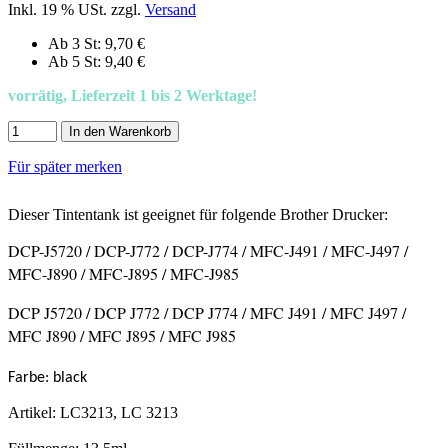
Inkl. 19 % USt. zzgl.
Versand
Ab 3 St: 9,70 €
Ab 5 St: 9,40 €
vorrätig, Lieferzeit 1 bis 2 Werktage!
In den Warenkorb
Für später merken
Dieser Tintentank ist geeignet für folgende Brother Drucker:
DCP-J5720 /
DCP-J772 / DCP-J774 / MFC-J491 / MFC-J497 /
MFC-J890 / MFC-J895 / MFC-J985
DCP J5720 / DCP J772 / DCP J774 / MFC J491 / MFC J497 /
MFC J890 / MFC J895 / MFC J985
Farbe: black
Artikel: LC3213, LC 3213