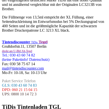
der eingetragenen deutschen Marke TiDis hat eine hoher Qualität
und ist annähernd vergleichbar mit der Originalen LC3213B von
Brother.
Die Füllmenge von 13,5ml entspricht der XL Füllung, einer
Seitendruckleistung im Entwurfsmodus bei 5% Deckungsgrad von
400 Seiten und ist die größtmögliche Kapazität der schwarzen
Brother Druckerpatrone LC 3213 XL black.
Tintendiscounter
Tegel
TiDis
Grußdorfstr.11, 13507 Berlin
direkt am U-Bhf Alt-Tegel
Tel.: 030 43 60 74 82
(keine Paketinfo! Datenschutz)
Fax: 030 58 75 67 14
mail@tintendiscounter.com
Mo-Fr: 10-18, Sa: 10-13 Uhr
Paket Service Telefon
GLS: 030 43 60 74 83
DPD: 060 21 15 04 15
UPS: 0800 10 14 72 3
TiDis Tintenladen TGL