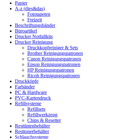
Papier
A-z (dies&das)
Fototapeten
Freizeit
Beschriftungsbänder
Büroartikel
Drucker Notfallkits
Drucker Reinigung
Druckkopfreiniger & Sets
Brother Reinigungspatronen
Canon Reinigungspatronen
Epson Reinigungspatronen
HP Reinigungspatronen
Ricoh Reinigungspatronen
Druckköpfe
Farbänder
PC & Hardware
PVC-Kartendruck
Refillsysteme
Refillsets
Refillwerkzeug
Chips & Resetter
Resttintenbehälter
Resttonerbehälter
Schlauchsysteme