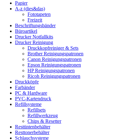
Papier
A-z (dies&das)
Fototapeten
Freizeit
Beschriftungsbänder
Büroartikel
Drucker Notfallkits
Drucker Reinigung
Druckkopfreiniger & Sets
Brother Reinigungspatronen
Canon Reinigungspatronen
Epson Reinigungspatronen
HP Reinigungspatronen
Ricoh Reinigungspatronen
Druckköpfe
Farbänder
PC & Hardware
PVC-Kartendruck
Refillsysteme
Refillsets
Refillwerkzeug
Chips & Resetter
Resttintenbehälter
Resttonerbehälter
Schlauchsysteme