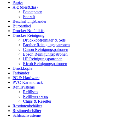
Papier
A-z (dies&das)
Fototapeten
Freizeit
Beschriftungsbänder
Büroartikel
Drucker Notfallkits
Drucker Reinigung
Druckkopfreiniger & Sets
Brother Reinigungspatronen
Canon Reinigungspatronen
Epson Reinigungspatronen
HP Reinigungspatronen
Ricoh Reinigungspatronen
Druckköpfe
Farbänder
PC & Hardware
PVC-Kartendruck
Refillsysteme
Refillsets
Refillwerkzeug
Chips & Resetter
Resttintenbehälter
Resttonerbehälter
Schlauchsysteme