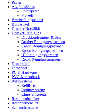
Papier
A-z (dies&das)
Fototapeten
Freizeit
Beschriftungsbänder
Büroartikel
Drucker Notfallkits
Drucker Reinigung
Druckkopfreiniger & Sets
Brother Reinigungspatronen
Canon Reinigungspatronen
Epson Reinigungspatronen
HP Reinigungspatronen
Ricoh Reinigungspatronen
Druckköpfe
Farbänder
PC & Hardware
PVC-Kartendruck
Refillsysteme
Refillsets
Refillwerkzeug
Chips & Resetter
Resttintenbehälter
Resttonerbehälter
Schlauchsysteme