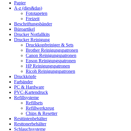
Papier
A-z (dies&das)
Fototapeten
Freizeit
Beschriftungsbänder
Büroartikel
Drucker Notfallkits
Drucker Reinigung
Druckkopfreiniger & Sets
Brother Reinigungspatronen
Canon Reinigungspatronen
Epson Reinigungspatronen
HP Reinigungspatronen
Ricoh Reinigungspatronen
Druckköpfe
Farbänder
PC & Hardware
PVC-Kartendruck
Refillsysteme
Refillsets
Refillwerkzeug
Chips & Resetter
Resttintenbehälter
Resttonerbehälter
Schlauchsysteme