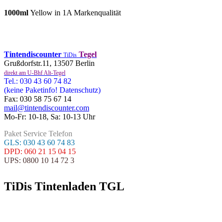
1000ml
Yellow in 1A Markenqualität
Tintendiscounter
Tegel
TiDis
Grußdorfstr.11, 13507 Berlin
direkt am U-Bhf Alt-Tegel
Tel.: 030 43 60 74 82
(keine Paketinfo! Datenschutz)
Fax: 030 58 75 67 14
mail@tintendiscounter.com
Mo-Fr: 10-18, Sa: 10-13 Uhr
Paket Service Telefon
GLS: 030 43 60 74 83
DPD: 060 21 15 04 15
UPS: 0800 10 14 72 3
TiDis Tintenladen TGL