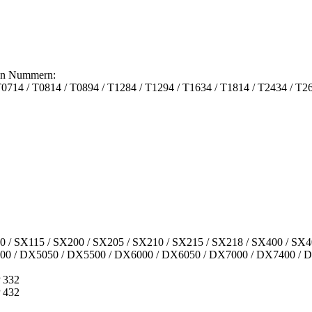
den Nummern:
0714 / T0814 / T0894 / T1284 / T1294 / T1634 / T1814 / T2434 / T26
X110 / SX115 / SX200 / SX205 / SX210 / SX215 / SX218 / SX400 / S
000 / DX5050 / DX5500 / DX6000 / DX6050 / DX7000 / DX7400 / 
P 332
P 432