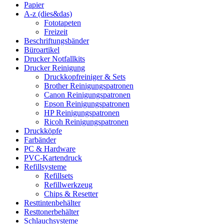
Papier
A-z (dies&das)
Fototapeten
Freizeit
Beschriftungsbänder
Büroartikel
Drucker Notfallkits
Drucker Reinigung
Druckkopfreiniger & Sets
Brother Reinigungspatronen
Canon Reinigungspatronen
Epson Reinigungspatronen
HP Reinigungspatronen
Ricoh Reinigungspatronen
Druckköpfe
Farbänder
PC & Hardware
PVC-Kartendruck
Refillsysteme
Refillsets
Refillwerkzeug
Chips & Resetter
Resttintenbehälter
Resttonerbehälter
Schlauchsysteme