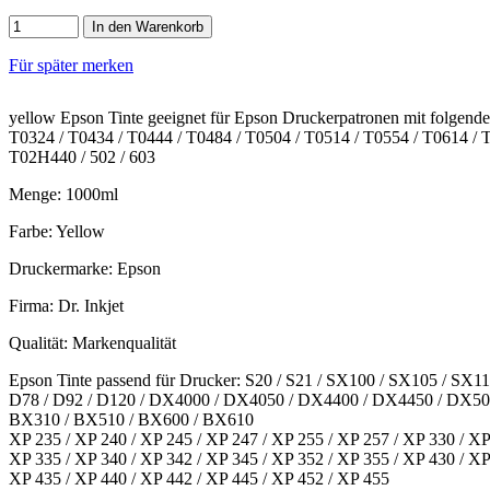
In den Warenkorb
Für später merken
yellow Epson Tinte geeignet für Epson Druckerpatronen mit folgen
T0324 / T0434 / T0444 / T0484 / T0504 / T0514 / T0554 / T0614 / T
T02H440 / 502 / 603
Menge: 1000ml
Farbe: Yellow
Druckermarke: Epson
Firma: Dr. Inkjet
Qualität: Markenqualität
Epson Tinte passend für Drucker: S20 / S21 / SX100 / SX105 / S
D78 / D92 / D120 / DX4000 / DX4050 / DX4400 / DX4450 / DX5
BX310 / BX510 / BX600 / BX610
XP 235 / XP 240 / XP 245 / XP 247 / XP 255 / XP 257 / XP 330 / X
XP 335 / XP 340 / XP 342 / XP 345 / XP 352 / XP 355 / XP 430 / X
XP 435 / XP 440 / XP 442 / XP 445 / XP 452 / XP 455