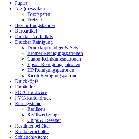
Papier
A-z (dies&das)
Fototapeten
Freizeit
Beschriftungsbänder
Büroartikel
Drucker Notfallkits
Drucker Reinigung
Druckkopfreiniger & Sets
Brother Reinigungspatronen
Canon Reinigungspatronen
Epson Reinigungspatronen
HP Reinigungspatronen
Ricoh Reinigungspatronen
Druckköpfe
Farbänder
PC & Hardware
PVC-Kartendruck
Refillsysteme
Refillsets
Refillwerkzeug
Chips & Resetter
Resttintenbehälter
Resttonerbehälter
Schlauchsysteme