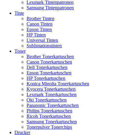
Lexmark Tintenpatronen
Samsung Tintenpatronen
Tinte
Brother Tinten
Canon Tinten
Epson Tinten
HP Tinten
Universal Tinten
Sublimationstinten
Toner
Brother Tonerkartuschen
Canon Tonerkartuschen
Dell Tonerkartuschen
Epson Tonerkartuschen
HP Tonerkartuschen
Konica Minolta Tonerkartuschen
Kyocera Tonerkartuschen
Lexmark Tonerkartuschen
Oki Tonerkartuschen
Panasonic Tonerkartuschen
Philips Tonerkartuschen
Ricoh Tonerkartuschen
Samsung Tonerkartuschen
Tonerpulver Tonerchips
Drucker